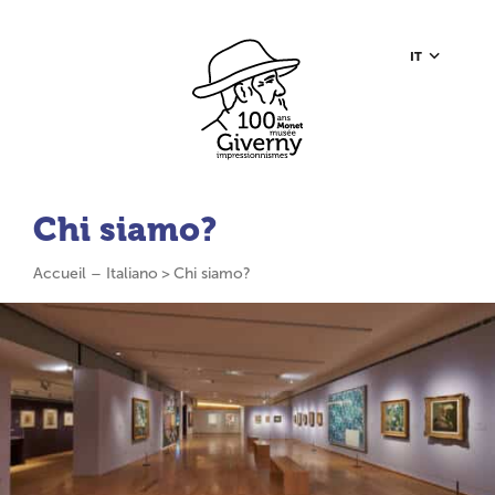
Go to content
Go to toolbar
Go to footer
Home page
IT
Chi siamo?
Accueil – Italiano
Chi siamo?