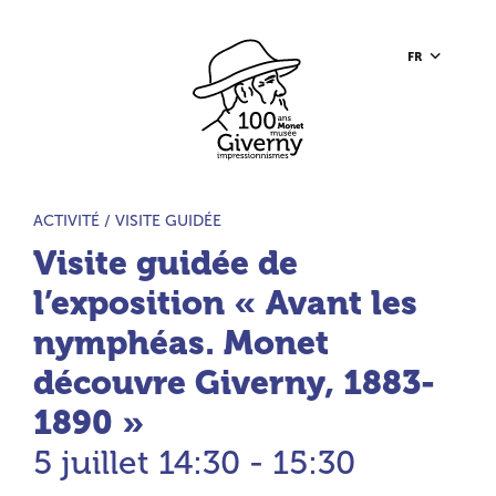
Aller au contenu principal
Aller à la barre d’outils
Aller au pied de page
Accueil du site
FR
TYPE D’ACTIVITÉ :
ACTIVITÉ /
VISITE GUIDÉE
Visite guidée de
l’exposition « Avant les
nymphéas. Monet
découvre Giverny, 1883-
1890 »
5 juillet
14:30 - 15:30