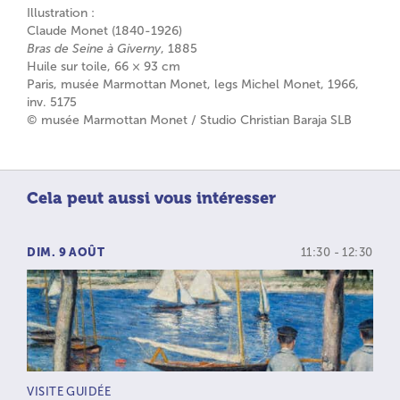
Illustration :
Claude Monet (1840-1926)
Bras de Seine à Giverny
, 1885
Huile sur toile, 66 × 93 cm
Paris, musée Marmottan Monet, legs Michel Monet, 1966,
inv. 5175
© musée Marmottan Monet / Studio Christian Baraja SLB
Cela peut aussi vous intéresser
DIM. 9 AOÛT
11:30 - 12:30
TYPE D’ACTIVITÉ :
VISITE GUIDÉE