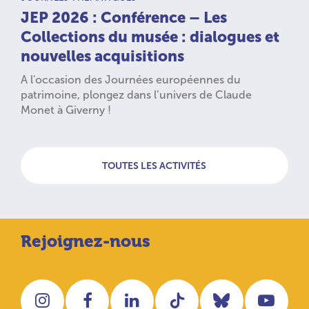
JEP 2026 : Conférence – Les
Collections du musée : dialogues et
nouvelles acquisitions
A l'occasion des Journées européennes du
patrimoine, plongez dans l’univers de Claude
Monet à Giverny !
TOUTES LES ACTIVITÉS
Rejoignez-nous
Instagram
Facebook
LinkedIn
Tiktok
Bluesky
You