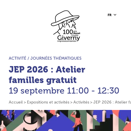
Aller au contenu principal
Aller à la barre d’outils
Aller au pied de page
Accueil du site
FR
TYPE D’ACTIVITÉ :
ACTIVITÉ /
JOURNÉES THÉMATIQUES
JEP 2026 : Atelier
familles gratuit
19 septembre
11:00 - 12:30
Accueil
Expositions et activités
Activités
JEP 2026 : Atelier f