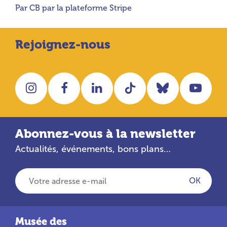
Par CB par la plateforme Stripe
Rejoignez-nous
Instagram
Facebook
LinkedIn
Tiktok
Bluesky
You
Abonnez-vous à la newsletter
Actualités, événements, bons plans…
Votre adresse e-mail
OK
Musée des