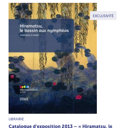
EXCLUSIVITÉ
TYPE DE PRODUIT :
LIBRAIRIE
Catalogue d’exposition 2013 – « Hiramatsu, le