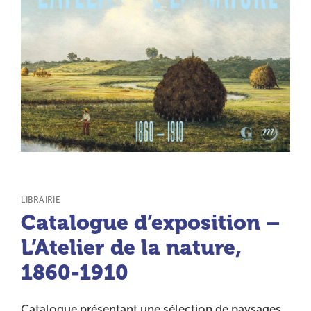
TYPE DE PRODUIT :
LIBRAIRIE
Catalogue d’exposition –
L’Atelier de la nature,
1860-1910
Catalogue présentant une sélection de paysages