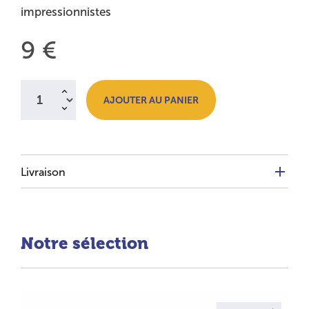
impressionnistes
Prix :
9 €
Quantité à ajouter au panier
AJOUTER AU PANIER
Livraison
Notre sélection