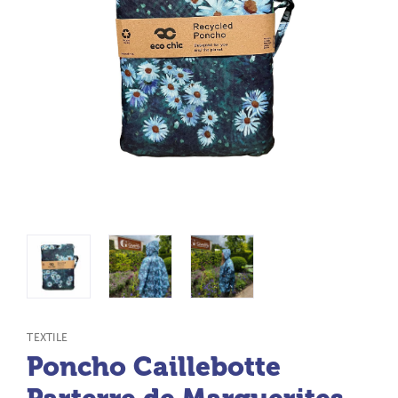
TYPE DE PRODUIT :
TEXTILE
Poncho Caillebotte