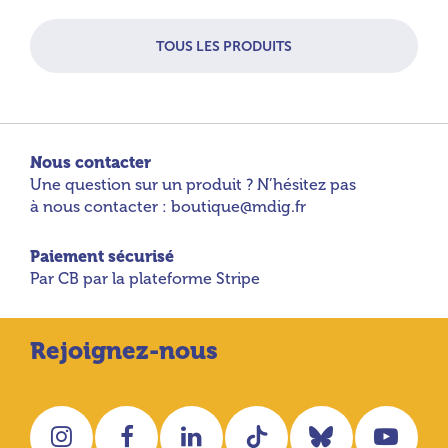
TOUS LES PRODUITS
Nous contacter
Une question sur un produit ? N’hésitez pas
à nous contacter : boutique@mdig.fr
Paiement sécurisé
Par CB par la plateforme Stripe
Rejoignez-nous
Instagram
Facebook
LinkedIn
Tiktok
Bluesky
You