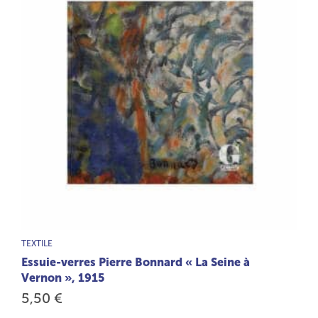
TYPE DE PRODUIT :
TEXTILE
Essuie-verres Pierre Bonnard « La Seine à
Vernon », 1915
5,50 €