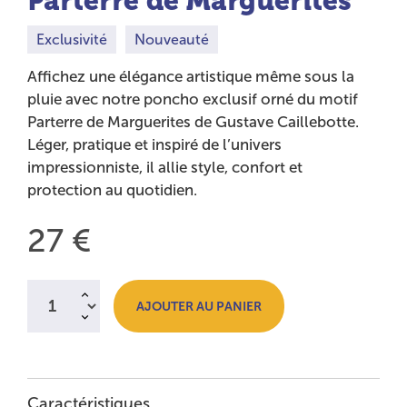
Parterre de Marguerites
Exclusivité
Nouveauté
Affichez une élégance artistique même sous la
pluie avec notre poncho exclusif orné du motif
Parterre de Marguerites de Gustave Caillebotte.
Léger, pratique et inspiré de l’univers
impressionniste, il allie style, confort et
protection au quotidien.
Prix :
27 €
Quantité à ajouter au panier
AJOUTER AU PANIER
Caractéristiques