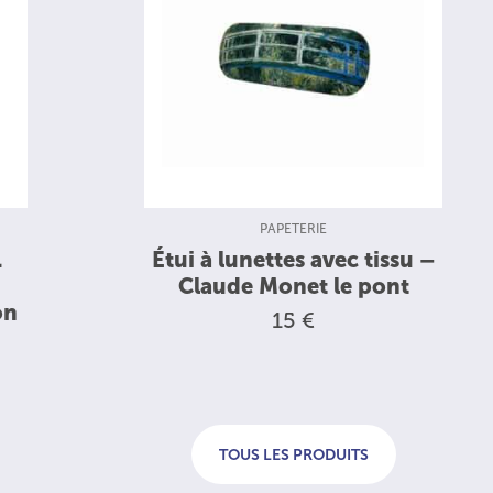
TYPE DE PRODUIT :
PAPETERIE
.
Étui à lunettes avec tissu –
Claude Monet le pont
on
15 €
TOUS LES PRODUITS