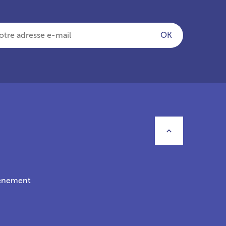
OK
Retourner 
vénement