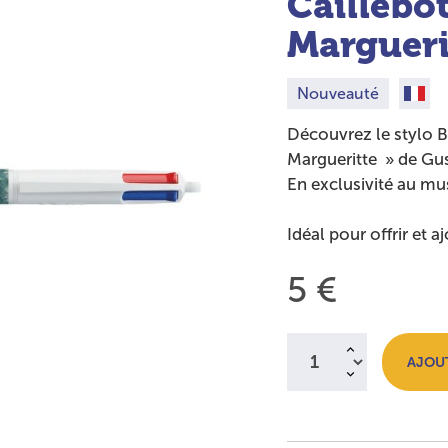
Caillebot
Margueri
Nouveauté
Fabriq
Découvrez le stylo B
Margueritte » de Gus
En exclusivité au m
Idéal pour offrir et 
Prix :
5 €
Quantité à ajouter au
AJOUT