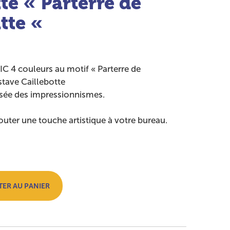
te « Parterre de
tte «
ué en France
IC 4 couleurs au motif « Parterre de
tave Caillebotte
usée des impressionnismes.
ajouter une touche artistique à votre bureau.
 panier
ER AU PANIER