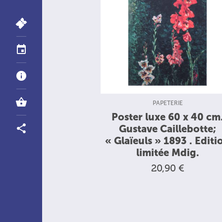
TYPE DE PRODUIT :
PAPETERIE
Poster luxe 60 x 40 cm
Gustave Caillebotte;
« Glaïeuls » 1893 . Editi
limitée Mdig.
20,90 €