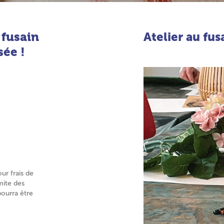
 fusain
Atelier au fus
sée !
our frais de
mite des
pourra être