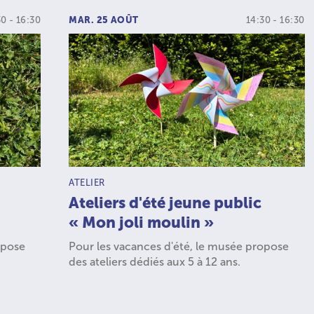
30 - 16:30
MAR. 25 AOÛT
14:30 - 16:30
TYPE D’ACTIVITÉ :
ATELIER
Ateliers d'été jeune public
« Mon joli moulin »
opose
Pour les vacances d'été, le musée propose
des ateliers dédiés aux 5 à 12 ans.