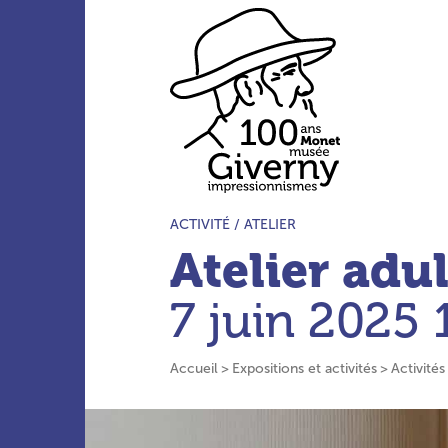
Aller au menu principal
Aller au contenu principal
Aller à la barre d’outils
Aller au pied de page
Accueil du site
TYPE D’ACTIVITÉ :
ACTIVITÉ /
ATELIER
Atelier adul
7 juin 2025
Accueil
Expositions et activités
Activités