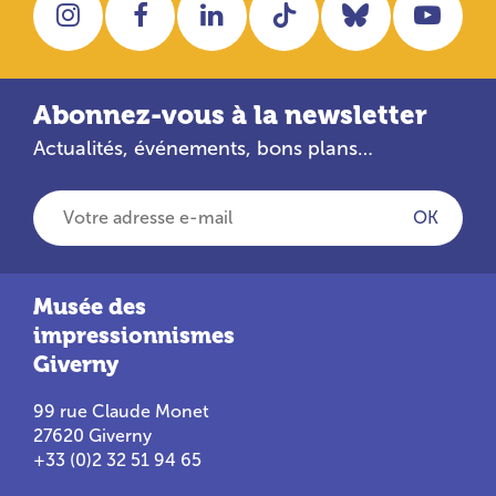
Instagram
Facebook
LinkedIn
Tiktok
Bluesky
You
Abonnez-vous à la newsletter
Actualités, événements, bons plans…
Votre adresse e-mail
OK
Musée des
impressionnismes
Giverny
99 rue Claude Monet
27620 Giverny
+33 (0)2 32 51 94 65