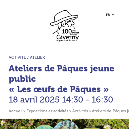
Aller au contenu principal
Aller à la barre d’outils
Aller au pied de page
Accueil du site
FR
TYPE D’ACTIVITÉ :
ACTIVITÉ /
ATELIER
Ateliers de Pâques jeune
public
« Les œufs de Pâques »
18 avril 2025
14:30 - 16:30
Accueil
Expositions et activités
Activités
Ateliers de Pâques 