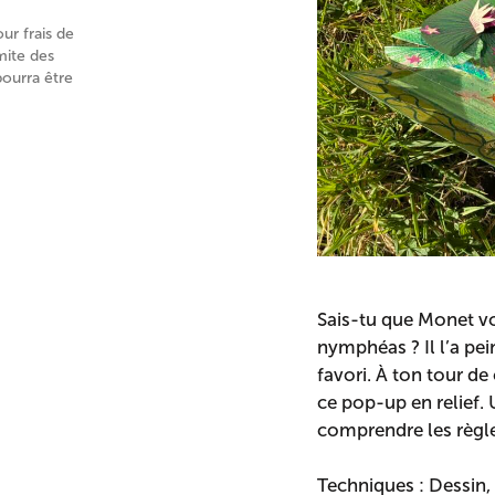
our frais de
mite des
pourra être
Sais-tu que Monet vo
nymphéas ? Il l’a pein
favori. À ton tour d
ce pop-up en relief. 
comprendre les règle
Techniques : Dessin,