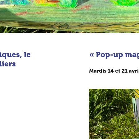
âques, le
«
Pop-up ma
liers
Mardis 14 et 21 avri