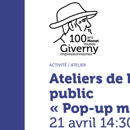
Aller au menu principal
Aller au contenu principal
Aller à la barre d’outils
Aller au pied de page
Accueil du site
TYPE D’ACTIVITÉ :
ACTIVITÉ /
ATELIER
Ateliers de
public
« Pop-up m
21 avril
14:3