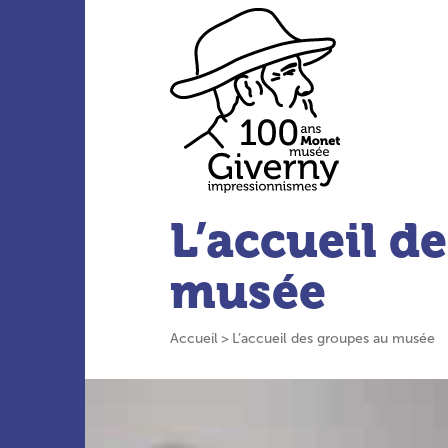
Aller au menu principal
Aller au contenu principal
Aller à la barre d’outils
Aller au pied de page
Accueil du site
L’accueil d
musée
Accueil
L’accueil des groupes au musée