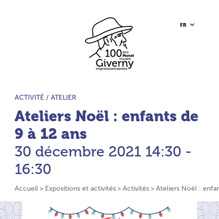
Aller au contenu principal
Aller à la barre d’outils
Aller au pied de page
Accueil du site
FR
TYPE D’ACTIVITÉ :
ACTIVITÉ /
ATELIER
Ateliers Noël : enfants de
9 à 12 ans
30 décembre 2021
14:30 -
16:30
Accueil
Expositions et activités
Activités
Ateliers Noël : enfa