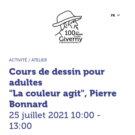
Aller au contenu principal
Aller à la barre d’outils
Aller au pied de page
Accueil du site
FR
TYPE D’ACTIVITÉ :
ACTIVITÉ /
ATELIER
Cours de dessin pour
adultes
"La couleur agit", Pierre
Bonnard
25 juillet 2021
10:00 -
13:00