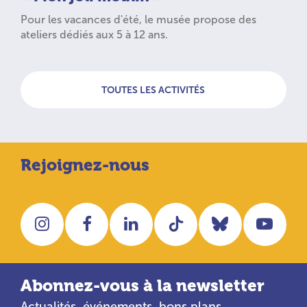
Pour les vacances d'été, le musée propose des
ateliers dédiés aux 5 à 12 ans.
TOUTES LES ACTIVITÉS
Rejoignez-nous
Instagram
Facebook
LinkedIn
Tiktok
Bluesky
You
Abonnez-vous à la newsletter
Actualités, événements, bons plans…