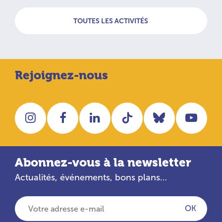
TOUTES LES ACTIVITÉS
Rejoignez-nous
Instagram
Facebook
LinkedIn
Tiktok
Bluesky
You
Abonnez-vous à la newsletter
Actualités, événements, bons plans…
Votre adresse e-mail
OK