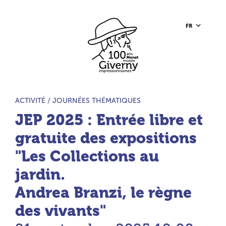
Aller au contenu principal
Aller à la barre d’outils
Aller au pied de page
Accueil du site
FR
TYPE D’ACTIVITÉ :
ACTIVITÉ /
JOURNÉES THÉMATIQUES
JEP 2025 : Entrée libre et
gratuite des expositions
"Les Collections au
jardin.
Andrea Branzi, le règne
des vivants"