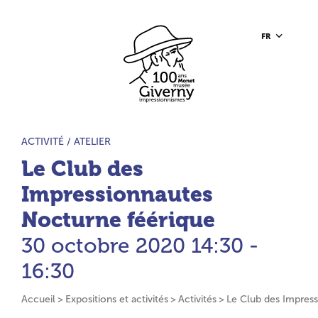
Aller au contenu principal
Aller à la barre d’outils
Aller au pied de page
Accueil du site
FR
TYPE D’ACTIVITÉ :
ACTIVITÉ /
ATELIER
Le Club des
Impressionnautes
Nocturne féérique
30 octobre 2020
14:30 -
16:30
Accueil
Expositions et activités
Activités
Le Club des Impres