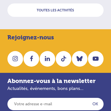
TOUTES LES ACTIVITÉS
Rejoignez-nous
Instagram
Facebook
LinkedIn
Tiktok
Bluesky
You
Abonnez-vous à la newsletter
Actualités, événements, bons plans…
Votre adresse e-mail
OK