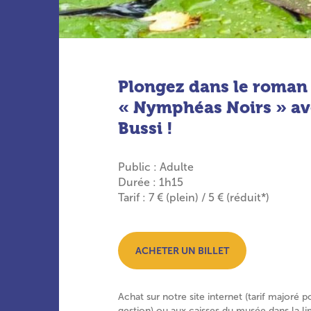
Plongez dans le roman
« Nymphéas Noirs » av
Bussi !
Public : Adulte
Durée : 1h15
Tarif : 7 € (plein) / 5 € (réduit*)
ACHETER UN BILLET
Achat sur notre site internet (tarif majoré p
gestion) ou aux caisses du musée dans la li