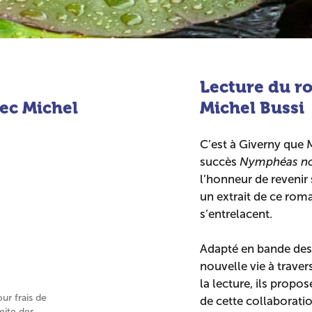
Lecture du 
ec Michel
Michel Bussi
C’est à Giverny que M
succès
Nymphéas no
l’honneur de revenir
un extrait de ce roma
s’entrelacent.
Adapté en bande dess
nouvelle vie à traver
la lecture, ils prop
our frais de
de cette collaboratio
mite des