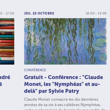
0 - 17:00
JEU. 22 OCTOBRE
18:00 - 19:00
TYPE D’ACTIVITÉ :
CONFÉRENCE
ndré
Gratuit - Conférence : "Claude
é
Monet, les "Nymphéas" et au-
delà" par Sylvie Patry
Claude Monet consacre les dix dernières
années de sa vie à ses célèbres Nymphéas,