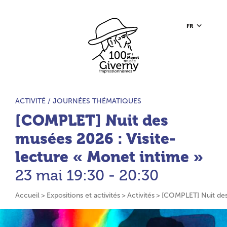
Aller au contenu principal
Aller à la barre d’outils
Aller au pied de page
Accueil du site
FR
TYPE D’ACTIVITÉ :
ACTIVITÉ /
JOURNÉES THÉMATIQUES
[COMPLET] Nuit des
musées 2026 : Visite-
lecture « Monet intime »
23 mai
19:30 - 20:30
Accueil
Expositions et activités
Activités
[COMPLET] Nuit des