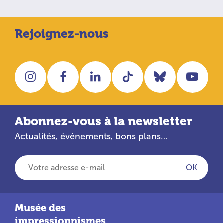
Rejoignez-nous
Instagram
Facebook
LinkedIn
Tiktok
Bluesky
You
Abonnez-vous à la newsletter
Actualités, événements, bons plans…
Votre adresse e-mail
OK
Musée des
impressionnismes