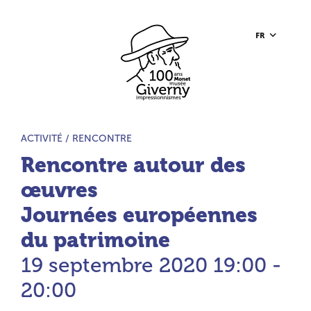
Aller au contenu principal
Aller à la barre d’outils
Aller au pied de page
Accueil du site
FR
TYPE D’ACTIVITÉ :
ACTIVITÉ /
RENCONTRE
Rencontre autour des
œuvres
Journées européennes
du patrimoine
19 septembre 2020
19:00 -
20:00