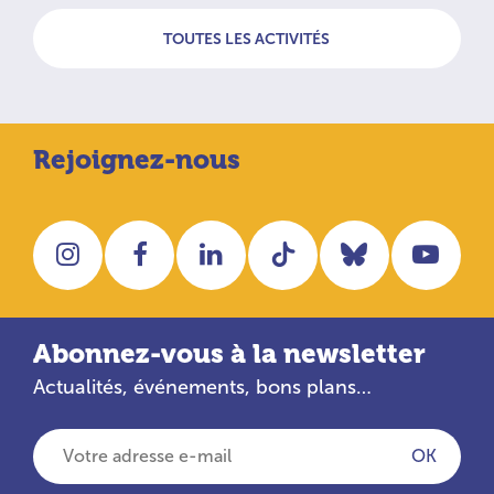
TOUTES LES ACTIVITÉS
Rejoignez-nous
Instagram
Facebook
LinkedIn
Tiktok
Bluesky
You
Abonnez-vous à la newsletter
Actualités, événements, bons plans…
Votre adresse e-mail
OK