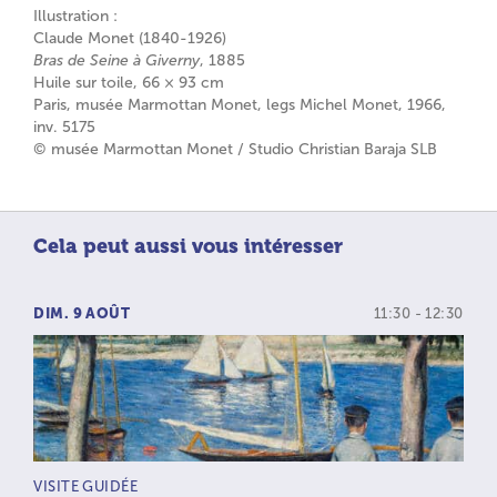
Illustration :
Claude Monet (1840-1926)
Bras de Seine à Giverny
, 1885
Huile sur toile, 66 × 93 cm
Paris, musée Marmottan Monet, legs Michel Monet, 1966,
inv. 5175
© musée Marmottan Monet / Studio Christian Baraja SLB
Cela peut aussi vous intéresser
DIM. 9 AOÛT
11:30 - 12:30
TYPE D’ACTIVITÉ :
VISITE GUIDÉE