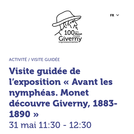
Aller au contenu principal
Aller à la barre d’outils
Aller au pied de page
Accueil du site
FR
TYPE D’ACTIVITÉ :
ACTIVITÉ /
VISITE GUIDÉE
Visite guidée de
l’exposition « Avant les
nymphéas. Monet
découvre Giverny, 1883-
1890 »
31 mai
11:30 - 12:30