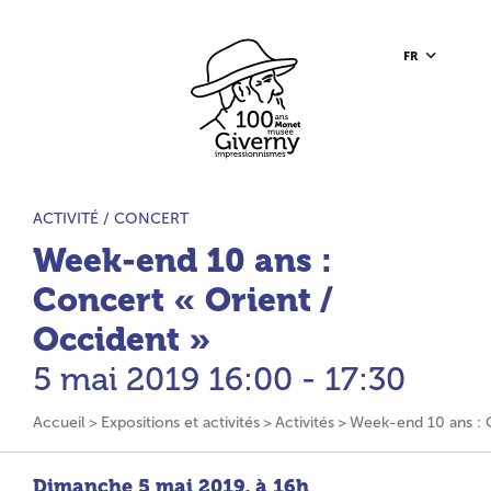
Aller au contenu principal
Aller à la barre d’outils
Aller au pied de page
Accueil du site
FR
TYPE D’ACTIVITÉ :
ACTIVITÉ /
CONCERT
Week-end 10 ans :
Concert « Orient /
Occident »
5 mai 2019
16:00 - 17:30
Accueil
Expositions et activités
Activités
Week-end 10 ans : 
Dimanche 5 mai 2019, à 16h