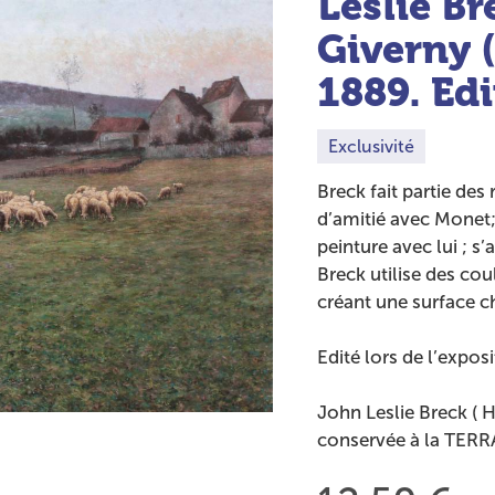
Leslie B
Giverny (
1889. Edi
Exclusivité
Breck fait partie des 
d’amitié avec Monet; i
peinture avec lui ; s
Breck utilise des cou
créant une surface c
Edité lors de l’exposi
John Leslie Breck ( 
conservée à la TER