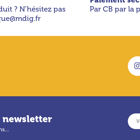
uit ? N’hésitez pas
Par CB par la 
ique@mdig.fr
 newsletter
Votre adresse e-mail
ans…