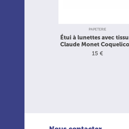
TYPE DE PRODUIT :
PAPETERIE
Étui à lunettes avec tiss
Claude Monet Coquelico
15 €
Nous contacter