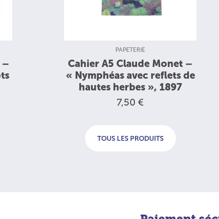
TYPE DE PRODUIT :
PAPETERIE
u –
Cahier A5 Claude Monet –
ts
« Nymphéas avec reflets de
hautes herbes », 1897
7,50 €
TOUS LES PRODUITS
Paiement séc