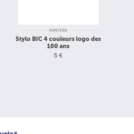
TYPE DE PRODUIT :
PAPETERIE
Stylo BIC 4 couleurs logo des
100 ans
5 €
urisé