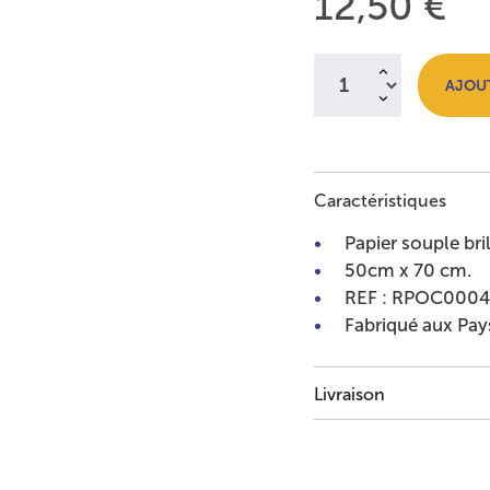
Prix :
12,50 €
Quantité à ajouter au
AJOUT
Caractéristiques
Papier souple bri
50cm x 70 cm.
REF : RPOC0004
Fabriqué aux Pay
Livraison