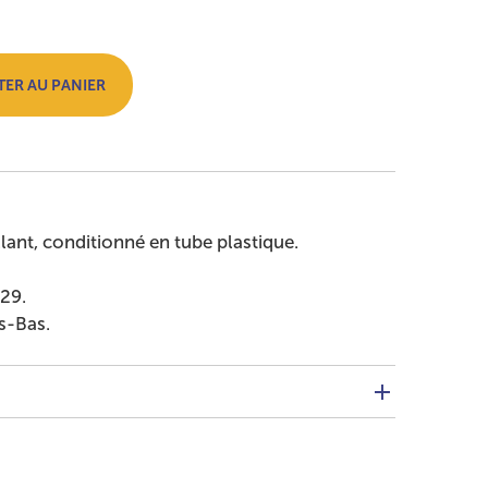
 panier
ER AU PANIER
llant, conditionné en tube plastique.
29.
s-Bas.