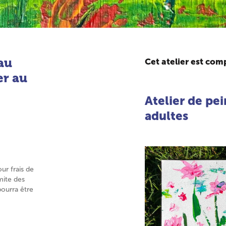
au
Cet atelier est com
er au
Atelier de pe
adultes
our frais de
mite des
pourra être