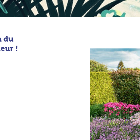
n du
eur !