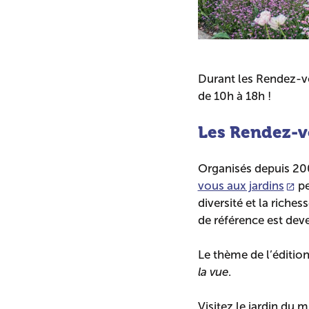
Durant les Rendez-vo
de 10h à 18h !
Les Rendez-v
Organisés depuis 200
vous aux jardins
pe
diversité et la riche
de référence est dev
Le thème de l’éditio
la vue
.
Visitez le jardin du m