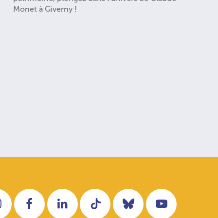
Monet à Giverny !
Instagram
Facebook
LinkedIn
Tiktok
Bluesky
YouTube