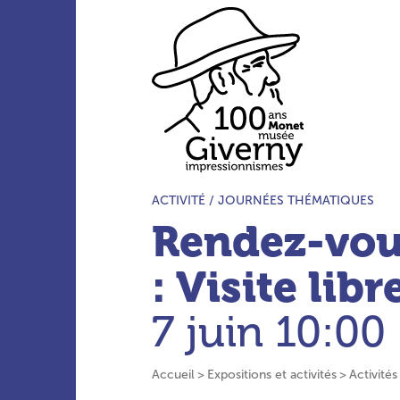
Aller au menu principal
Aller au contenu principal
Aller à la barre d’outils
Aller au pied de page
Accueil du site
TYPE D’ACTIVITÉ :
ACTIVITÉ /
JOURNÉES THÉMATIQUES
Rendez-vou
: Visite lib
7 juin
10:00 
Accueil
Expositions et activités
Activités