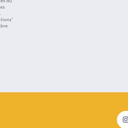
nes du
les
.
ctions"
mbre