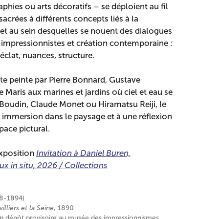
hies ou arts décoratifs – se déploient au fil
acrées à différents concepts liés à la
e, et au sein desquelles se nouent des dialogues
impressionnistes et création contemporaine :
éclat, nuances, structure.
nte peinte par Pierre Bonnard, Gustave
Maris aux marines et jardins où ciel et eau se
Boudin, Claude Monet ou Hiramatsu Reiji, le
e immersion dans le paysage et à une réflexion
space pictural.
exposition
Invitation à Daniel Buren,
ux in situ, 2026 / Collections
48-1894)
lliers et la Seine
, 1890
 en dépôt provisoire au musée des impressionnismes