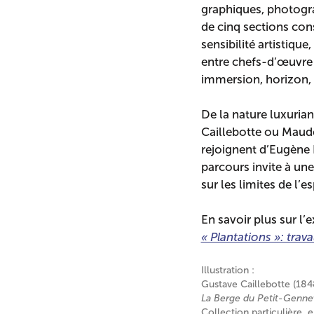
graphiques, photograp
de cinq sections cons
sensibilité artistiqu
entre chefs-d’œuvre 
immersion, horizon, 
De la nature luxuria
Caillebotte ou Maude 
rejoignent d’Eugène 
parcours invite à un
sur les limites de l’e
En savoir plus sur l’
« Plantations »: trava
Illustration :
Gustave Caillebotte (18
La Berge du Petit-Gennevi
Collection particulière,