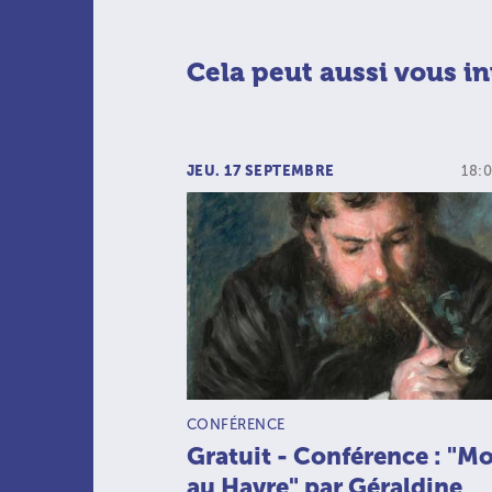
Cela peut aussi vous in
JEU. 17 SEPTEMBRE
18:0
TYPE D’ACTIVITÉ :
CONFÉRENCE
Gratuit - Conférence : "M
au Havre" par Géraldine