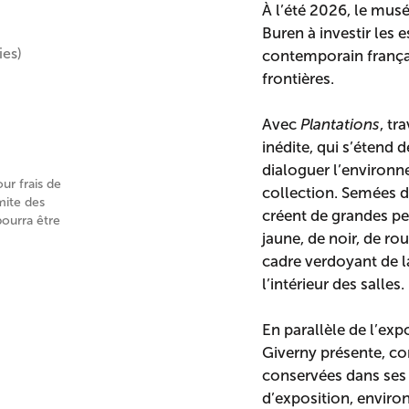
À l’été 2026, le mus
Buren à investir les
ies)
contemporain françai
frontières.
Avec
Plantations
, tr
inédite, qui s’étend d
dialoguer l’environn
our frais de
collection. Semées d
mite des
créent de grandes pe
pourra être
jaune, de noir, de rou
cadre verdoyant de la
l’intérieur des salles.
En parallèle de l’ex
Giverny présente, c
conservées dans ses c
d’exposition, environ