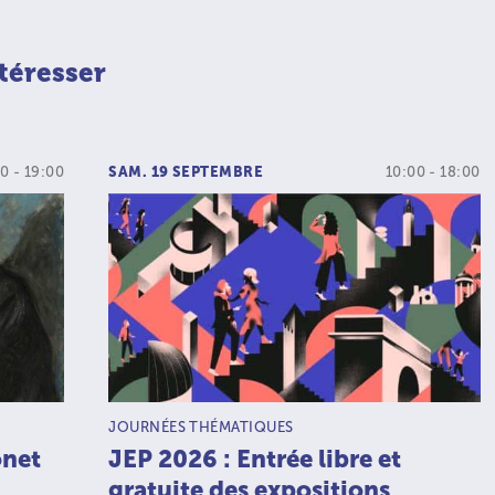
téresser
0 - 19:00
SAM. 19 SEPTEMBRE
10:00 - 18:00
TYPE D’ACTIVITÉ :
JOURNÉES THÉMATIQUES
onet
JEP 2026 : Entrée libre et
gratuite des expositions