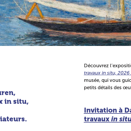
Découvrez l’exposit
travaux in situ, 2026
musée, qui vous guid
petits détails des œu
uren,
 in situ,
Invitation à 
ateurs.
travaux
in sit