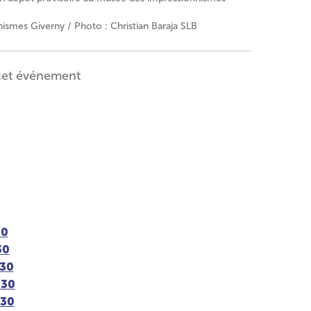
smes Giverny / Photo : Christian Baraja SLB
cet événement
30
30
h30
h30
h30