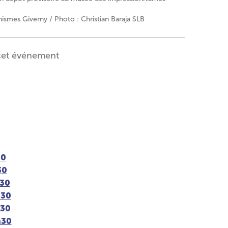
smes Giverny / Photo : Christian Baraja SLB
cet événement
30
30
h30
h30
h30
h30