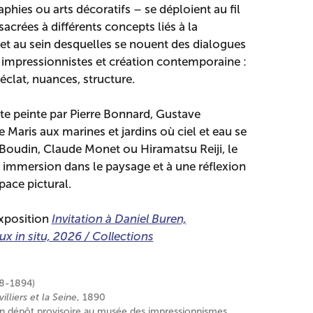
hies ou arts décoratifs – se déploient au fil
acrées à différents concepts liés à la
e, et au sein desquelles se nouent des dialogues
impressionnistes et création contemporaine :
éclat, nuances, structure.
nte peinte par Pierre Bonnard, Gustave
Maris aux marines et jardins où ciel et eau se
Boudin, Claude Monet ou Hiramatsu Reiji, le
e immersion dans le paysage et à une réflexion
space pictural.
exposition
Invitation à Daniel Buren,
ux in situ, 2026 / Collections
48-1894)
lliers et la Seine
, 1890
 en dépôt provisoire au musée des impressionnismes