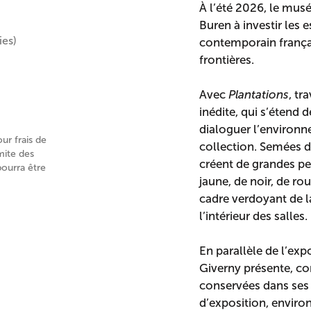
À l’été 2026, le mus
Buren à investir les
ies)
contemporain françai
frontières.
Avec
Plantations
, tr
inédite, qui s’étend d
dialoguer l’environn
our frais de
collection. Semées d
mite des
créent de grandes pe
pourra être
jaune, de noir, de rou
cadre verdoyant de la
l’intérieur des salles.
En parallèle de l’ex
Giverny présente, c
conservées dans ses c
d’exposition, environ