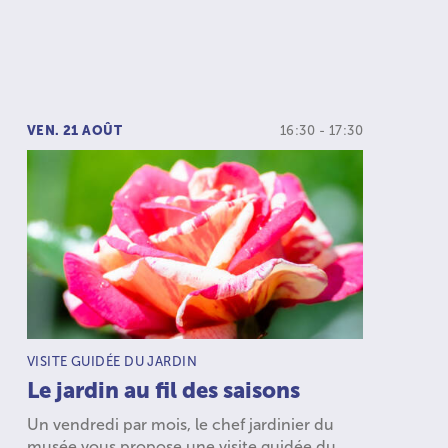
VEN. 21 AOÛT
16:30 - 17:30
TYPE D’ACTIVITÉ :
VISITE GUIDÉE DU JARDIN
Le jardin au fil des saisons
Un vendredi par mois, le chef jardinier du
musée vous propose une visite guidée du