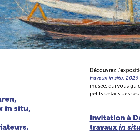
Découvrez l’exposit
travaux in situ, 2026
musée, qui vous guid
petits détails des œu
uren,
 in situ,
Invitation à 
ateurs.
travaux
in sit