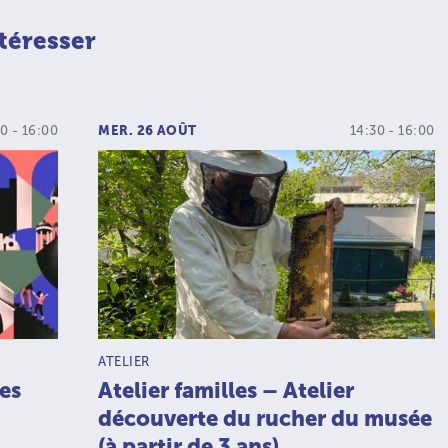
téresser
0 - 16:00
MER. 26 AOÛT
14:30 - 16:00
TYPE D’ACTIVITÉ :
ATELIER
es
Atelier familles – Atelier
découverte du rucher du musée
(à partir de 3 ans)