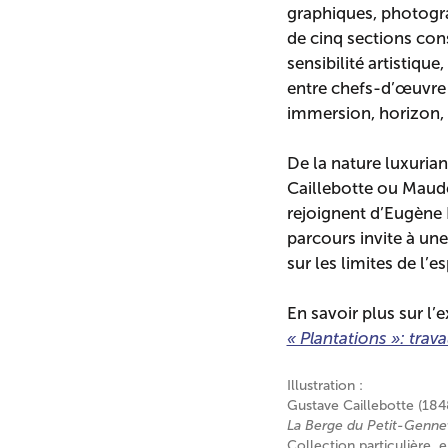
graphiques, photograp
de cinq sections cons
sensibilité artistiqu
entre chefs-d’œuvre 
immersion, horizon, 
De la nature luxuria
Caillebotte ou Maude 
rejoignent d’Eugène 
parcours invite à un
sur les limites de l’e
En savoir plus sur l’
« Plantations »: trava
Illustration :
Gustave Caillebotte (18
La Berge du Petit-Gennevi
Collection particulière,