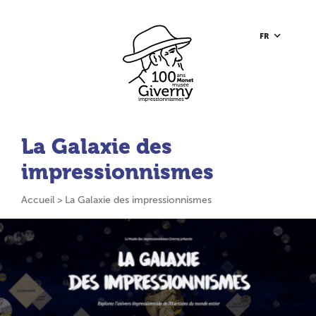
Aller au contenu principal
Aller à la barre d’outils
Aller au pied de page
Accueil du site
FR
La Galaxie des
impressionnismes
Accueil
La Galaxie des impressionnismes