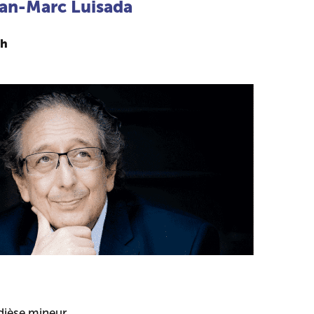
ean-Marc Luisada
0h
dièse mineur