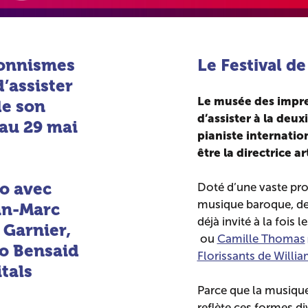
ionnismes
Le Festival de
’assister
Le musée des impr
de son
d’assister à la deux
 au 29 mai
pianiste internatio
être la directrice ar
o avec
Doté d’une vaste pro
musique baroque, de
an-Marc
déjà invité à la fois 
 Garnier,
ou
Camille Thomas
to Bensaid
Florissants de Willia
itals
Parce que la musique
reflète ces formes di