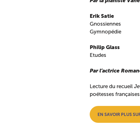
Par la pianiste Van
Erik Satie
Gnossiennes
Gymnopédie
Philip Glass
Etudes
Par l’actrice Roma
Lecture du recueil
Je
poétesses françaises 
EN SAVOIR PLUS SU