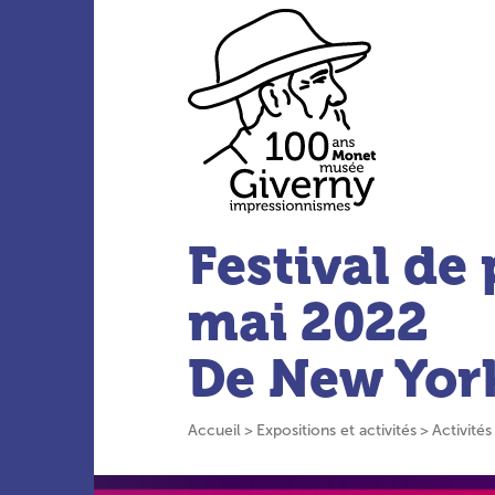
Aller au menu principal
Aller au contenu principal
Aller à la barre d’outils
Aller au pied de page
Accueil du site
Festival de
mai 2022
De New Yor
Accueil
Expositions et activités
Activités