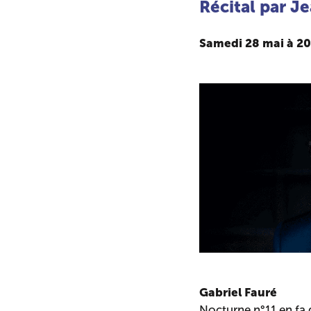
Récital par J
Samedi 28 mai à 2
Gabriel Fauré
Nocturne n°11 en fa 