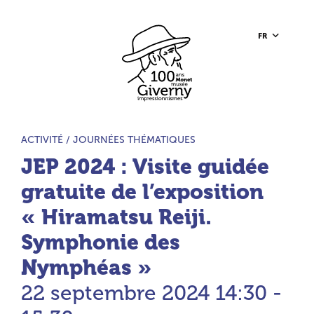
Aller au contenu principal
Aller à la barre d’outils
Aller au pied de page
Accueil du site
FR
TYPE D’ACTIVITÉ :
ACTIVITÉ /
JOURNÉES THÉMATIQUES
JEP 2024 : Visite guidée
gratuite de l’exposition
« Hiramatsu Reiji.
Symphonie des
Nymphéas »
22 septembre 2024
14:30 -