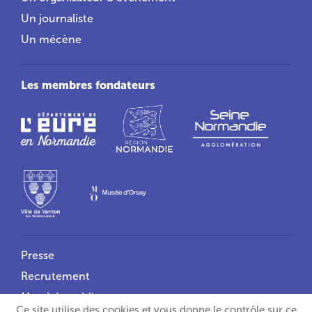
Un journaliste
Un mécène
Les membres fondateurs
Liens utiles
Presse
Recrutement
Marchés publics
Ce site utilise des cookies et vous donne le contrôle sur ce