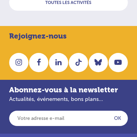
TOUTES LES ACTIVITÉS
Rejoignez-nous
Instagram
Facebook
LinkedIn
Tiktok
Bluesky
You
Abonnez-vous à la newsletter
Actualités, événements, bons plans…
Votre adresse e-mail
OK