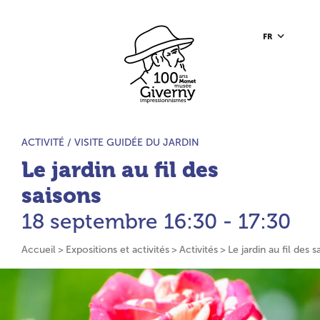
Aller au contenu principal
Aller à la barre d’outils
Aller au pied de page
Accueil du site
FR
TYPE D’ACTIVITÉ :
ACTIVITÉ /
VISITE GUIDÉE DU JARDIN
Le jardin au fil des
saisons
18 septembre
16:30 - 17:30
Accueil
Expositions et activités
Activités
Le jardin au fil des s