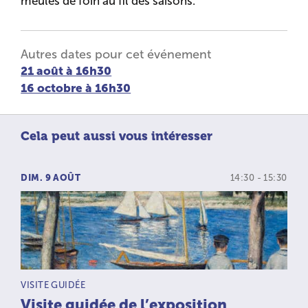
meules de foin au fil des saisons.
Autres dates pour cet événement
21 août à 16h30
16 octobre à 16h30
Cela peut aussi vous intéresser
DIM. 9 AOÛT
14:30 - 15:30
TYPE D’ACTIVITÉ :
VISITE GUIDÉE
Visite guidée de l’exposition