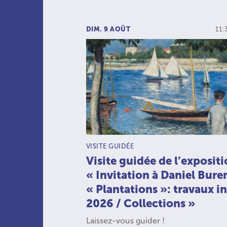
DIM. 9 AOÛT
11:
TYPE D’ACTIVITÉ :
VISITE GUIDÉE
Visite guidée de l’exposit
« Invitation à Daniel Bure
« Plantations »: travaux in
2026 / Collections »
Laissez-vous guider !