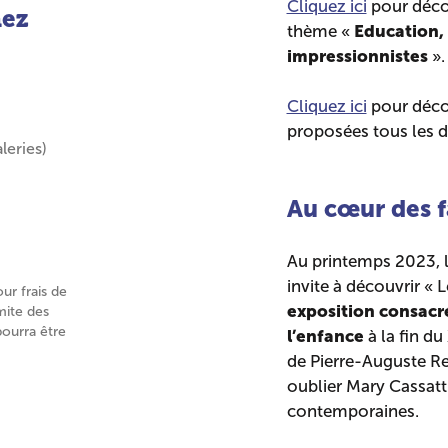
Cliquez ici
pour déco
hez
Education, 
thème «
impressionnistes
».
Cliquez ici
pour décou
proposées tous les 
leries)
Au cœur des f
Au printemps 2023, 
invite à découvrir « 
our frais de
exposition consacr
mite des
pourra être
l’enfance
à la fin du
de Pierre-Auguste Re
oublier Mary Cassatt
contemporaines.