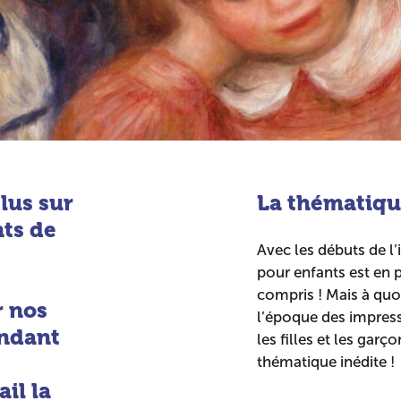
lus sur
La thématiqu
nts de
Avec les débuts de l’
pour enfants est en p
compris ! Mais à quoi
r nos
l’époque des impress
endant
les filles et les garç
thématique inédite !
il la