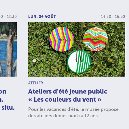
30 - 12:30
LUN. 24 AOÛT
14:30 - 16:30
TYPE D’ACTIVITÉ :
ATELIER
ion
Ateliers d'été jeune public
n,
« Les couleurs du vent »
 situ,
Pour les vacances d'été, le musée propose
des ateliers dédiés aux 5 à 12 ans.