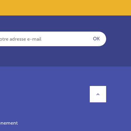
OK
Retourner 
vénement