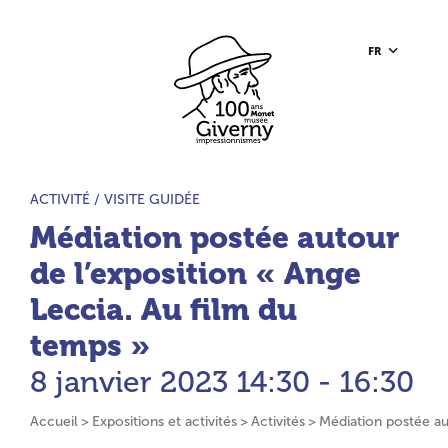
Aller au contenu principal
Aller à la barre d’outils
Aller au pied de page
Accueil du site
FR
TYPE D’ACTIVITÉ :
ACTIVITÉ /
VISITE GUIDÉE
Médiation postée autour
de l’exposition « Ange
Leccia. Au film du
temps »
8 janvier 2023
14:30 - 16:30
Accueil
Expositions et activités
Activités
Médiation postée au