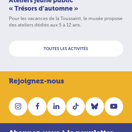
Ateliers jeune public
« Trésors d’automne »
Pour les vacances de la Toussaint, le musée propose
des ateliers dédiés aux 5 à 12 ans.
TOUTES LES ACTIVITÉS
Rejoignez-nous
Instagram
Facebook
LinkedIn
Tiktok
Bluesky
You