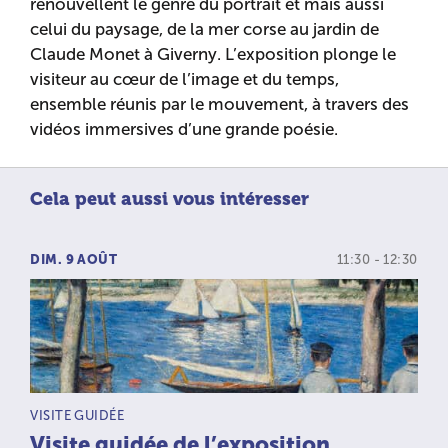
renouvellent le genre du portrait et mais aussi
celui du paysage, de la mer corse au jardin de
Claude Monet à Giverny. L’exposition plonge le
visiteur au cœur de l’image et du temps,
ensemble réunis par le mouvement, à travers des
vidéos immersives d’une grande poésie.
Cela peut aussi vous intéresser
DIM. 9 AOÛT
11:30 - 12:30
TYPE D’ACTIVITÉ :
VISITE GUIDÉE
Visite guidée de l’exposition