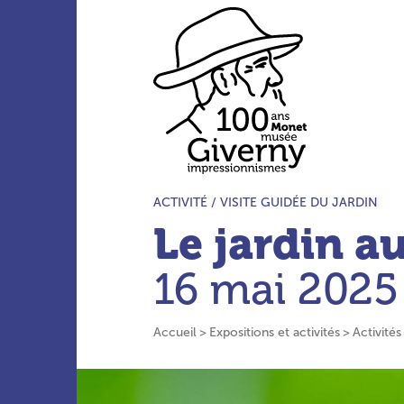
Aller au menu principal
Aller au contenu principal
Aller à la barre d’outils
Aller au pied de page
Accueil du site
TYPE D’ACTIVITÉ :
ACTIVITÉ /
VISITE GUIDÉE DU JARDIN
Le jardin au
16 mai 2025
Accueil
Expositions et activités
Activités