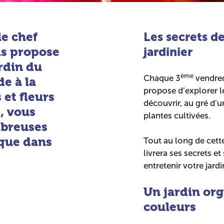
le chef
Les secrets d
us propose
jardinier
rdin du
ème
Chaque 3
vendred
e à la
propose d’explorer l
 et fleurs
découvrir, au gré d’u
, vous
plantes cultivées.
mbreuses
ique dans
Tout au long de cett
livrera ses secrets e
entretenir votre jard
Un jardin or
couleurs