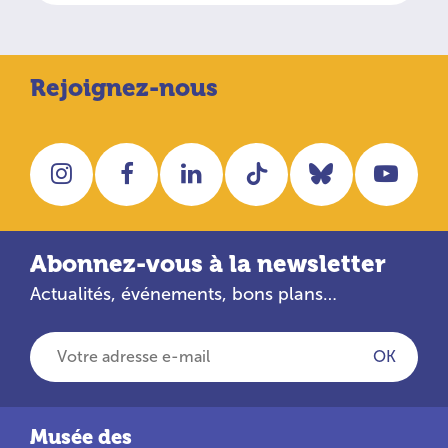
Rejoignez-nous
Instagram
Facebook
LinkedIn
Tiktok
Bluesky
You
Abonnez-vous à la newsletter
Actualités, événements, bons plans…
Votre adresse e-mail
OK
Musée des