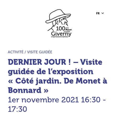
Aller au contenu principal
Aller à la barre d’outils
Aller au pied de page
Accueil du site
FR
TYPE D’ACTIVITÉ :
ACTIVITÉ /
VISITE GUIDÉE
DERNIER JOUR ! – Visite
guidée de l’exposition
« Côté jardin. De Monet à
Bonnard »
1er novembre 2021
16:30 -
17:30