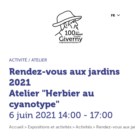
Aller au contenu principal
Aller à la barre d’outils
Aller au pied de page
Accueil du site
FR
TYPE D’ACTIVITÉ :
ACTIVITÉ /
ATELIER
Rendez-vous aux jardins
2021
Atelier "Herbier au
cyanotype"
6 juin 2021
14:00 - 17:00
Accueil
Expositions et activités
Activités
Rendez-vous aux jar