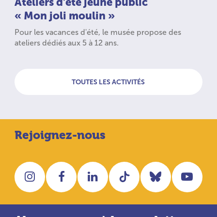
Ateliers d'été jeune public
« Mon joli moulin »
Pour les vacances d'été, le musée propose des
ateliers dédiés aux 5 à 12 ans.
TOUTES LES ACTIVITÉS
Rejoignez-nous
Instagram
Facebook
LinkedIn
Tiktok
Bluesky
You