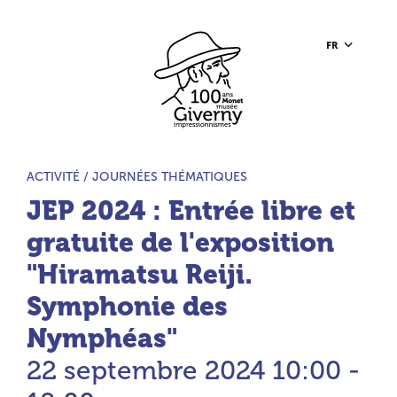
Aller au contenu principal
Aller à la barre d’outils
Aller au pied de page
Accueil du site
FR
TYPE D’ACTIVITÉ :
ACTIVITÉ /
JOURNÉES THÉMATIQUES
JEP 2024 : Entrée libre et
gratuite de l'exposition
"Hiramatsu Reiji.
Symphonie des
Nymphéas"
22 septembre 2024
10:00 -