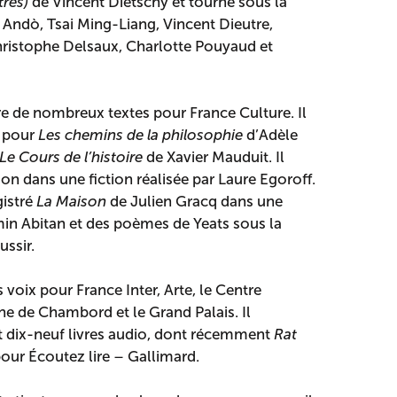
tres)
de Vincent Dietschy et tourne sous la
 Andò, Tsai Ming-Liang, Vincent Dieutre,
hristophe Delsaux, Charlotte Pouyaud et
stre de nombreux textes pour France Culture. Il
 pour
Les chemins de la philosophie
d’Adèle
Le Cours de l’histoire
de Xavier Mauduit. Il
on dans une fiction réalisée par Laure Egoroff.
gistré
La Maison
de Julien Gracq dans une
min Abitan et des poèmes de Yeats sous la
ussir.
s voix pour France Inter, Arte, le Centre
 de Chambord et le Grand Palais. Il
t dix-neuf livres audio, dont récemment
Rat
ur Écoutez lire – Gallimard.