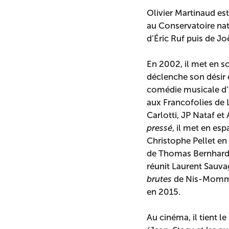
Olivier Martinaud es
au Conservatoire nat
d’Éric Ruf puis de J
En 2002, il met en 
déclenche son désir 
comédie musicale d’O
aux Francofolies de 
Carlotti, JP Nataf e
pressé
, il met en es
Christophe Pellet en 
de Thomas Bernhard e
réunit Laurent Sauva
brutes
de Nis-Momme 
en 2015.
Au cinéma, il tient l