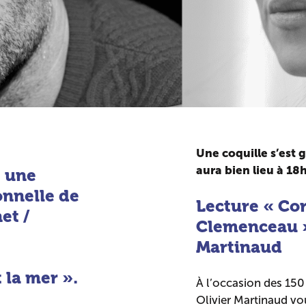
Une coquille s’est g
aura bien lieu à 18h
t une
onnelle de
Lecture « Co
et /
Clemenceau »
Martinaud
 la mer ».
À l’occasion des 150
Olivier Martinaud vou