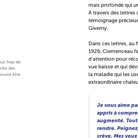
mais profonde qui u
À travers des lettres
témoignage précieux 
Giverny.
Dans ces lettres, au 
1926, Clemenceau fai
d’attention pour réc
our frais de
vue baisse et qui dev
mite des
la maladie qui les us
pourra être
extraordinaire chaleur
Je vous aime pa
appris à compre
augmenté. Tout 
rendre. Peignez,
crève. Mes yeux