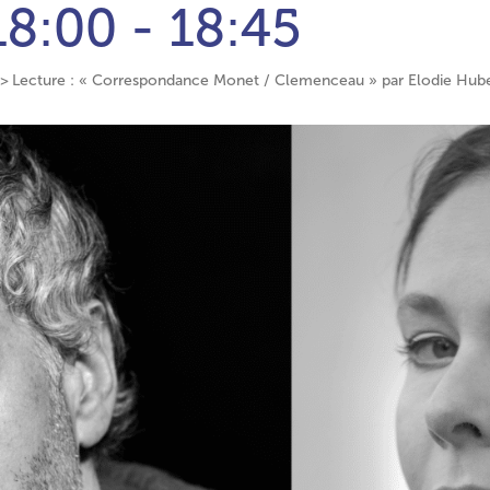
18:00 - 18:45
Lecture : « Correspondance Monet / Clemenceau » par Elodie Huber