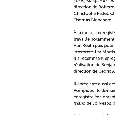
(Jean, Stacy et les au
direction de Roberto
Christophe Pellet, C
Thomas Blanchard.
À la radio, il enregi
travaille notamment
Van Reeth puis pour
interprète Jim Morris
Il a récemment enre
réalisation de Benja
direction de Cédric A
Il enregistre aussi de
Pompidou, le domaine
enregistre égalemen
Island
de Jo Nesbø po