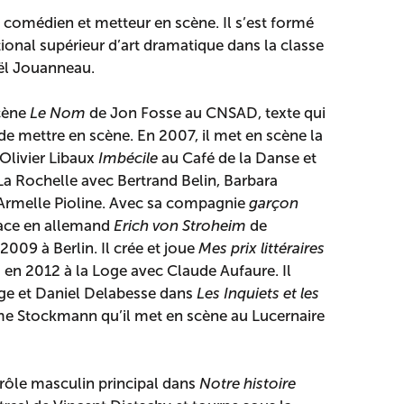
t comédien et metteur en scène. Il s’est formé
ional supérieur d’art dramatique dans la classe
oël Jouanneau.
scène
Le Nom
de Jon Fosse au CNSAD, texte qui
de mettre en scène. En 2007, il met en scène la
livier Libaux
Imbécile
au Café de la Danse et
La Rochelle avec Bertrand Belin, Barbara
t Armelle Pioline. Avec sa compagnie
garçon
pace en allemand
Erich von Stroheim
de
2009 à Berlin. Il crée et joue
Mes prix littéraires
n 2012 à la Loge avec Claude Aufaure. Il
ge et Daniel Delabesse dans
Les Inquiets et les
Stockmann qu’il met en scène au Lucernaire
e rôle masculin principal dans
Notre histoire