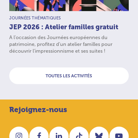
TYPE D’ACTIVITÉ :
JOURNÉES THÉMATIQUES
JEP 2026 : Atelier familles gratuit
A l'occasion des Journées européennes du
patrimoine, profitez d'un atelier familles pour
découvrir l'impressionnisme et ses suites !
TOUTES LES ACTIVITÉS
Rejoignez-nous
Instagram
Facebook
LinkedIn
Tiktok
Bluesky
You