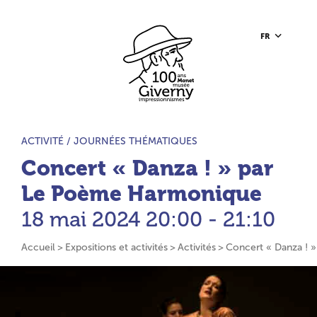
Aller au contenu principal
Aller à la barre d’outils
Aller au pied de page
Accueil du site
FR
TYPE D’ACTIVITÉ :
ACTIVITÉ /
JOURNÉES THÉMATIQUES
Concert « Danza ! » par
Le Poème Harmonique
18 mai 2024
20:00 - 21:10
Accueil
Expositions et activités
Activités
Concert « Danza ! 