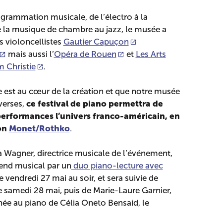
grammation musicale, de l’électro à la
 la musique de chambre au jazz, le musée a
les violoncellistes
Gautier Capuçon
mais aussi l’
Opéra de Rouen
et
Les Arts
m Christie
.
 est au cœur de la création et que notre musée
ce festival de piano permettra de
verses,
performances l’univers franco-américain, en
ion
Monet/Rothko
.
 Wagner, directrice musicale de l’événement,
end musical par un
duo piano-lecture avec
le vendredi 27 mai au soir, et sera suivie de
e samedi 28 mai, puis de Marie-Laure Garnier,
e au piano de Célia Oneto Bensaid, le