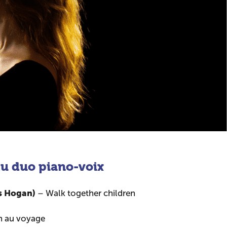
u duo piano-voix
es Hogan)
– Walk together children
on au voyage