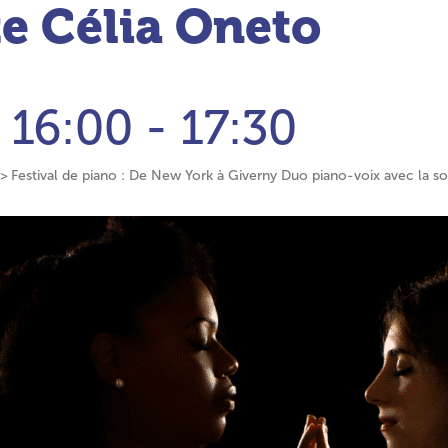
te Célia Oneto
16:00 - 17:30
Festival de piano : De New York à Giverny Duo piano-voix avec la so