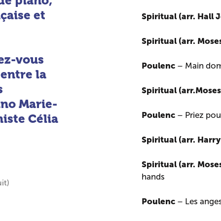
 de piano,
çaise et
Spiritual (arr. Hall
Spiritual (arr. Mos
sez-vous
Poulenc
– Main dom
entre la
s
Spiritual (arr.Mose
ano Marie-
Poulenc
– Priez pou
niste Célia
Spiritual (arr. Harr
Spiritual (arr. Mos
hands
uit)
Poulenc
– Les ange