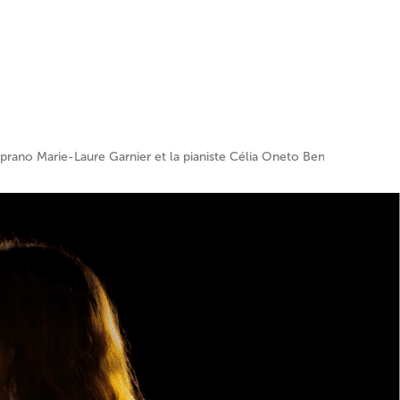
prano Marie-Laure Garnier et la pianiste Célia Oneto Bensaid