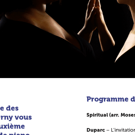
Programme d
e des
Spiritual (arr. Mos
erny vous
deuxième
Duparc
– L’invitati