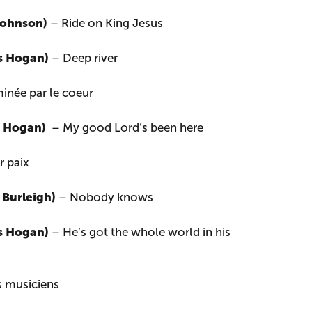
 Johnson)
– Ride on King Jesus
es Hogan)
– Deep river
inée par le coeur
s Hogan)
– My good Lord’s been here
r paix
y Burleigh)
– Nobody knows
es Hogan)
– He’s got the whole world in his
s musiciens