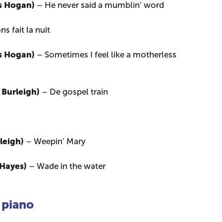
es Hogan)
– He never said a mumblin’ word
s fait la nuit
es Hogan)
– Sometimes I feel like a motherless
 Burleigh)
– De gospel train
rleigh)
– Weepin’ Mary
 Hayes)
– Wade in the water
 piano